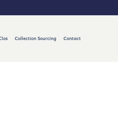
Clos
Clos
Collection Sourcing
Collection Sourcing
Contact
Contact