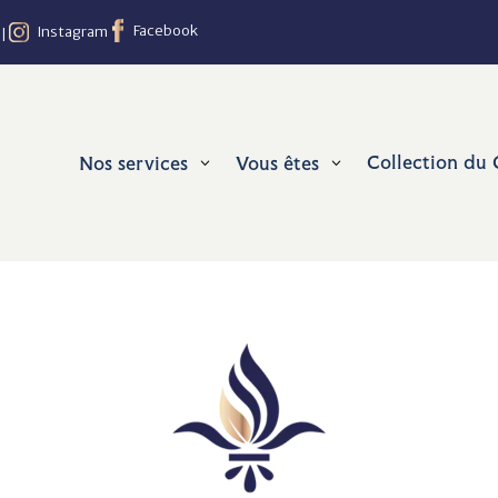
Facebook
Instagram
|
Collection du 
Collection du 
Nos services
Nos services
Vous êtes
Vous êtes
3
3
3
3