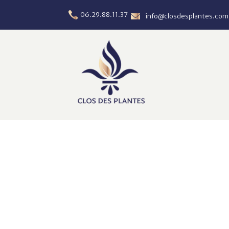
06.29.88.11.37
info@closdesplantes.com 